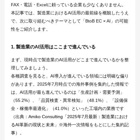
FAX・電話・Excelに頼っている企業も少なくありません。
本記事では、製造業におけるAI活用の最前線を概観したうえ
で、次に取り組むべきテーマとして「BtoB EC × AI」の可能
性をご紹介します。
1. 製造業のAI活用はここまで進んでいる
まず、現時点で製造業のAI活用がどこまで進んでいるかを整
理してみましょう。
各種調査を見ると、AI導入が進んでいる領域には明確な偏り
があります。2025年7月時点での海外事例を集約した情報で
は、AI活用が最も進んでいるのは「生産計画・需要予測」
（55.2%）、「品質検査・異常検知」（48.1%）、「設備保
全・稼働率最適化」（41.0%）といった工場内の業務です
（出典：
Amiko Consulting「2025年7月最新：製造業におけ
るAI革新の現状と未来」
※海外一次情報をもとにした集約記
事）。