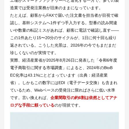
工場がスマートファクトリーへと進化する一方で、多くの製
造業では受発注業務が旧来のままになっています。
たとえば、顧客からFAXで届いた注文書を担当者が目視で確
認し、基幹システムへ1件ずつ手入力する。型番の読み間違
いや数量の転記ミスがあれば、顧客に電話で確認し直す――
この1件あたり15〜20分のサイクルが、1日に何十回も繰り
返されている。こうした光景は、2026年の今でもまだまだ
珍しくないのが実情です。
実際、経済産業省が2025年8月26日に発表した「
令和6年度
電子商取引に関する市場調査
」によると、2024年のBtoB
EC化率は43.1%にとどまっています（出典：経済産業
省）。しかもこの数字にはEDI（電子データ交換）も含まれ
ているため、Webベースの受発注に限ればさらに低い水準
です。言い換えれば、
企業間取引の約6割は依然としてアナ
ログな手段に頼っている
のが現状です。