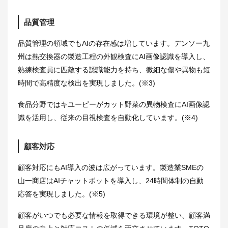
品質管理
品質管理の領域でもAIの存在感は増しています。デンソー九
州は熱交換器の製造工程の外観検査にAI画像認識を導入し、
熟練検査員に匹敵する認識能力を持ち、微細な傷や異物も短
時間で高精度な検出を実現しました。(
※3
)
食品分野ではキユーピーがカット野菜の異物検査にAI画像認
識を活用し、従来の目視検査を自動化しています。(
※4
)
顧客対応
顧客対応にもAI導入の波は広がっています。製造業SMEの
山一商店はAIチャットボットを導入し、24時間体制の自動
応答を実現しました。(
※5
)
顧客がいつでも必要な情報を取得できる環境が整い、顧客満