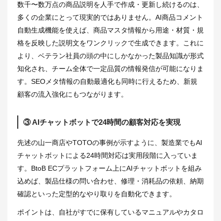
数千〜数万点の商品説明を人手で作成・更新し続けるのは、
多くの企業にとって現実的ではありません。AI商品コメント
自動生成機能を使えば、商品マスタ情報から用途・材質・規
格を反映した説明文をワンクリックで生成できます。これに
より、ベテラン社員の頭の中にしかなかった製品知識が形式
知化され、チーム全体で一定品質の情報発信が可能になりま
す。SEOメタ情報の自動最適化も同時に行えるため、新規
顧客の流入強化にもつながります。
③ AIチャットボットで24時間の顧客対応を実現
先述の山一商店やTOTOの事例が示すように、製造業でもAI
チャットボットによる24時間対応は実用段階に入っていま
す。BtoB ECプラットフォーム上にAIチャットボットを組み
込めば、製品仕様の問い合わせ、修理・消耗品の依頼、納期
確認といった定型的なやり取りを自動化できます。
ポイントは、自社がすでに保有しているマニュアルやカタロ