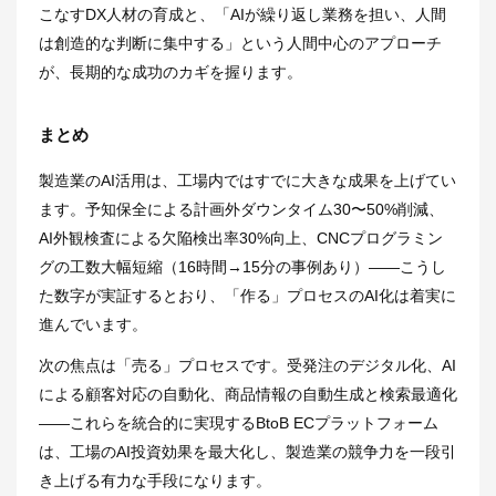
こなすDX人材の育成と、「AIが繰り返し業務を担い、人間
は創造的な判断に集中する」という人間中心のアプローチ
が、長期的な成功のカギを握ります。
まとめ
製造業のAI活用は、工場内ではすでに大きな成果を上げてい
ます。予知保全による計画外ダウンタイム30〜50%削減、
AI外観検査による欠陥検出率30%向上、CNCプログラミン
グの工数大幅短縮（16時間→15分の事例あり）――こうし
た数字が実証するとおり、「作る」プロセスのAI化は着実に
進んでいます。
次の焦点は「売る」プロセスです。受発注のデジタル化、AI
による顧客対応の自動化、商品情報の自動生成と検索最適化
――これらを統合的に実現するBtoB ECプラットフォーム
は、工場のAI投資効果を最大化し、製造業の競争力を一段引
き上げる有力な手段になります。