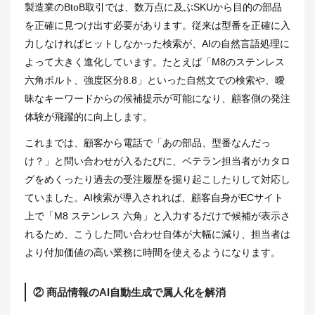
製造業のBtoB取引では、数万点に及ぶSKUから目的の部品
を正確に見つけ出す必要があります。従来は型番を正確に入
力しなければヒットしなかった検索が、AIの自然言語処理に
よって大きく進化しています。たとえば「M8のステンレス
六角ボルト、強度区分8.8」といった自然文での検索や、曖
昧なキーワードからの候補提示が可能になり、顧客側の発注
体験が飛躍的に向上します。
これまでは、顧客から電話で「あの部品、型番なんだっ
け？」と問い合わせが入るたびに、ベテラン担当者がカタロ
グをめくったり過去の受注履歴を掘り起こしたりして対応し
ていました。AI検索が導入されれば、顧客自身がECサイト
上で「M8 ステンレス 六角」と入力するだけで候補が表示さ
れるため、こうした問い合わせ自体が大幅に減り、担当者は
より付加価値の高い業務に時間を使えるようになります。
② 商品情報のAI自動生成で属人化を解消