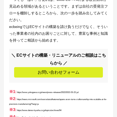
見込める領域があるということです。まずは自社の受発注フ
ローを棚卸しするところから、次の一歩を踏み出してみてく
ださい。
ecbeingではECサイトの構築を請け負うだけでなく、そうい
った事業者の社内のお困りごとに対して、豊富な事例と知識
を持ってご相談から始めます。
＼ ECサイトの構築・リニューアルのご相談はこち
らから ／
お問い合わせフォーム
※1:
https://www.yokogawa.co.jp/news/press-releases/2022/2022-03-22-ja/
※2:
https://news.microsoft.com/source/asia/features/apans-arum-turns-craftsmanship-into-scalable-ai-for-
precision-manufacturing/?lang=ja
※3:
https://www.denso-kyushu.co.jp/topics/archives/94
※4: