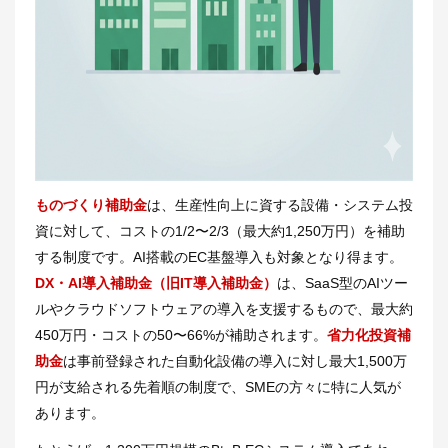
ものづくり補助金
は、生産性向上に資する設備・システム投
資に対して、コストの1/2〜2/3（最大約1,250万円）を補助
する制度です。AI搭載のEC基盤導入も対象となり得ます。
DX・AI導入補助金（旧IT導入補助金）
は、SaaS型のAIツー
ルやクラウドソフトウェアの導入を支援するもので、最大約
450万円・コストの50〜66%が補助されます。
省力化投資補
助金
は事前登録された自動化設備の導入に対し最大1,500万
円が支給される先着順の制度で、SMEの方々に特に人気が
あります。