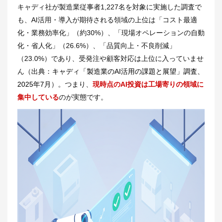
キャディ社が製造業従事者1,227名を対象に実施した調査で
も、AI活用・導入が期待される領域の上位は「コスト最適
化・業務効率化」（約30%）、「現場オペレーションの自動
化・省人化」（26.6%）、「品質向上・不良削減」
（23.0%）であり、受発注や顧客対応は上位に入っていませ
ん（出典：
キャディ「製造業のAI活用の課題と展望」調査、
2025年7月
）。つまり、
現時点のAI投資は工場寄りの領域に
集中している
のが実態です。