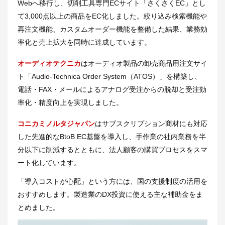
Webへ移行し、切削工具専門ECサイト「さくさくEC」とし
て3,000点以上の商品をEC化しました。絞り込み検索機能や
再注文機能、カスタムオーダー機能を整備した結果、業務効
率化と売上拡大を同時に達成しています。
オーディオテクニカ
はオーディオ製品の卸売商品用注文サイ
ト「Audio-Technica Order System（ATOS）」を構築し、
電話・FAX・メールによるアナログ受注からの脱却と受注効
率化・精度向上を実現しました。
コニカミノルタジャパン
はサブスクリプション商材にも対応
した先進的なBtoB EC基盤を導入し、手作業の社内業務を半
分以下に削減するとともに、法人顧客の購買プロセスをスマ
ート化しています。
「導入コストが心配」という方には、国の支援制度の活用を
おすすめします。製造業のDX投資に使える主な補助金をま
とめました。