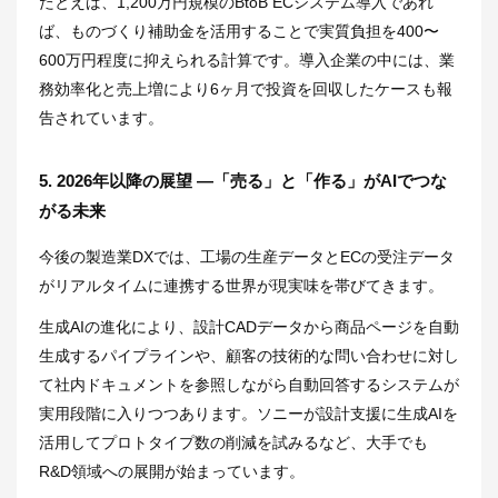
たとえば、1,200万円規模のBtoB ECシステム導入であれ
ば、ものづくり補助金を活用することで実質負担を400〜
600万円程度に抑えられる計算です。導入企業の中には、業
務効率化と売上増により6ヶ月で投資を回収したケースも報
告されています。
5. 2026年以降の展望 ―「売る」と「作る」がAIでつな
がる未来
今後の製造業DXでは、工場の生産データとECの受注データ
がリアルタイムに連携する世界が現実味を帯びてきます。
生成AIの進化により、設計CADデータから商品ページを自動
生成するパイプラインや、顧客の技術的な問い合わせに対し
て社内ドキュメントを参照しながら自動回答するシステムが
実用段階に入りつつあります。ソニーが設計支援に生成AIを
活用してプロトタイプ数の削減を試みるなど、大手でも
R&D領域への展開が始まっています。