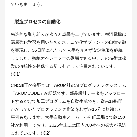
ていきましょう。
製造プロセスの自動化
先進的な取り組みが次々と成果を上げています。横河電機は
深層強化学習を用いたAIシステムで化学プラントの自律制御
を実現し、35日間にわたって人手を介さず安定稼働を継続
しました。熟練オペレーターの退職が迫る中、この技術は操
業の持続性を担保する切り札として注目されています。
(
※1
)
CNC加工の分野では、ARUM社のAIプログラミングシステム
「ARUMCODE」が話題です。部品設計データをアップロー
ドするだけで加工プログラムを自動生成でき、従来16時間
かかっていたプログラミング作業をわずか15分に短縮した
事例もあります。大手自動車メーカーから町工場まで約150
社が利用しており、2025年末には国内700社への拡大が見込
まれています。(
※2
)