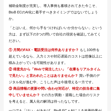
補助金制度が充実し、導入事例も蓄積されてきた今こそ、
BtoB ECのAI化に着手すべきタイミングではないでしょう
か。
「とはいえ、何から手をつければいいか分からない」という
方は、まず以下の3つの問いで自社の現状を確認してみてく
ださい。
① 月間のFAX・電話受注は何件ありますか？
もし100件を
超えているなら、入力ミスや対応遅延のコストは想像以上に
積み上がっている可能性があります。
② 得意先から「Webで発注したい」「在庫をリアルタイム
で見たい」と言われたことはありませんか？
買い手側のデ
ジタル化が進む中、こうした声は今後増える一方です。
③ 商品情報の更新や問い合わせ対応が、特定の担当者に集
中していませんか？
その方が異動・退職した場合のリスク
を考えると、属人化の解消は待ったなしです。
一つでも「はい」があれば、BtoB EC × AIによる改善効果が