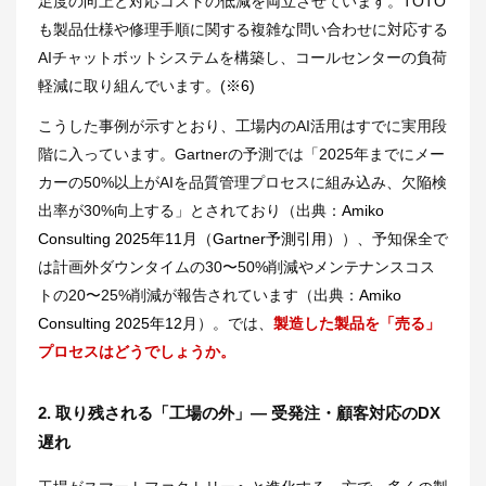
足度の向上と対応コストの低減を両立させています。TOTO
も製品仕様や修理手順に関する複雑な問い合わせに対応する
AIチャットボットシステムを構築し、コールセンターの負荷
軽減に取り組んでいます。(
※6
)
こうした事例が示すとおり、工場内のAI活用はすでに実用段
階に入っています。Gartnerの予測では「2025年までにメー
カーの50%以上がAIを品質管理プロセスに組み込み、欠陥検
出率が30%向上する」とされており（出典：
Amiko
Consulting 2025年11月（Gartner予測引用）
）、予知保全で
は計画外ダウンタイムの30〜50%削減やメンテナンスコス
トの20〜25%削減が報告されています（出典：
Amiko
Consulting 2025年12月
）。では、
製造した製品を「売る」
プロセスはどうでしょうか。
2. 取り残される「工場の外」― 受発注・顧客対応のDX
遅れ