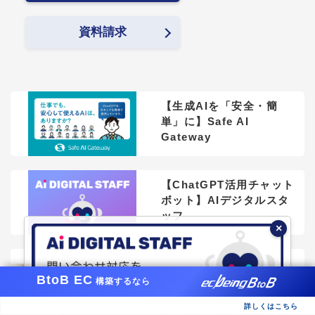
資料請求
【生成AIを「安全・簡
単」に】Safe AI
Gateway
【ChatGPT活用チャット
ボット】AIデジタルスタ
ッフ
×
GoogleのAIチャット
BtoB EC
「Gemini」とは？
構築するなら
ChatGPTとの違い・料
詳しくはこちら
金・ビジネス活用法を徹