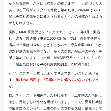
から品質管理、さらには顧客との接点まで――ものづくりの
あらゆる工程がデジタルで進化し始めた今、2026年はその
変化を自社の競争力に変えられるかどうかの分岐点と言える
かもしれません。
実際、MMD研究所とソフトクリエイトが2025年3月に実施
した調査（製造業従事者2,500名対象）では、AIを本番導入
済みの企業は21.4%にとどまるものの、導入企業の83.1%が
課題解決の実感を持つなど、多くの企業がAI活用の手応えを
感じ始めています。（出典：
MMD研究所・ソフトクリエイ
ト「製造業におけるAIの利用実態調査」2025年3月
）
ただ、ここで一つ立ち止まって考えてみたいことがありま
す。
御社のAI活用は、"工場の中"に偏っていないでしょう
か。
ロボティクス、予知保全、AI外観検査――工場内のAI活用は
確かに目覚ましい進化を遂げています。一方で、受発注業務
や顧客対応といった「工場の外」のプロセスは、依然として