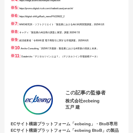
https://ledge.ai/articles/kewpie-inspection
※5:
https://promo.digital.ricoh.com/chatbot/case/yamaichi/
※6:
https://digital-shift.jp/flash_news/FN220622_2
※7:
MMD研究所・ソフトクリエイト「製造業におけるAIの利用実態調査」2025年3月
※8:
キャディ「製造業のAI活用の課題と展望」調査 2025年7月
※9:
経済産業省「令和6年度 電子商取引に関する市場調査」2025年8月
※10
:
Amiko Consulting「2025年7月最新：製造業におけるAI革新の現状と未来」
※11:
Databricks「デジタルツインとは？」（デジタルツイン市場規模データ）
この記事の監修者
株式会社ecbeing
五戸 建
ECサイト構築プラットフォーム「ecbeing」・BtoB専用
ECサイト構築プラットフォーム「ecbeing BtoB」の製品