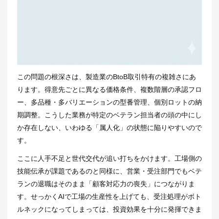
この問題の根深さは、製造業のBtoB取引特有の複雑さにあ
ります。得意先ごとに異なる価格条件、複数階層の承認フロ
ー、多品種・多バリエーションの型番管理、個別ロットの納
期調整。こうした業務が特定のベテラン担当者の頭の中にし
か存在しない、いわゆる「属人化」の状態に陥りやすいので
す。
ここに人手不足と世代交代が追い打ちをかけます。工場側の
技能伝承が課題であるのと同様に、営業・受注部門でもベテ
ランの退職はそのまま「顧客対応力の喪失」につながりま
す。せっかくAIで工場の生産性を上げても、受注処理がボト
ルネックになってしまっては、投資効果を十分に発揮できま