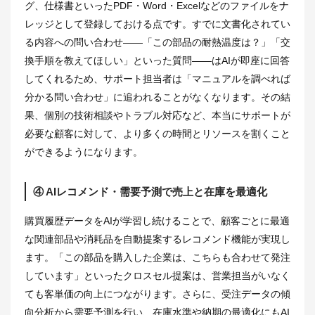
グ、仕様書といったPDF・Word・Excelなどのファイルをナ
レッジとして登録しておける点です。すでに文書化されてい
る内容への問い合わせ――「この部品の耐熱温度は？」「交
換手順を教えてほしい」といった質問――はAIが即座に回答
してくれるため、サポート担当者は「マニュアルを調べれば
分かる問い合わせ」に追われることがなくなります。その結
果、個別の技術相談やトラブル対応など、本当にサポートが
必要な顧客に対して、より多くの時間とリソースを割くこと
ができるようになります。
④ AIレコメンド・需要予測で売上と在庫を最適化
購買履歴データをAIが学習し続けることで、顧客ごとに最適
な関連部品や消耗品を自動提案するレコメンド機能が実現し
ます。「この部品を購入した企業は、こちらも合わせて発注
しています」といったクロスセル提案は、営業担当がいなく
ても客単価の向上につながります。さらに、受注データの傾
向分析から需要予測を行い、在庫水準や納期の最適化にもAI