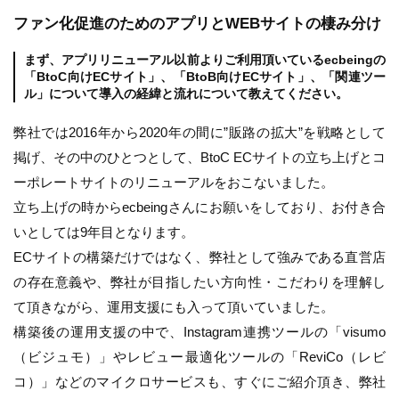
ファン化促進のためのアプリとWEBサイトの棲み分け
まず、アプリリニューアル以前よりご利用頂いているecbeingの
「BtoC向けECサイト」、「BtoB向けECサイト」、「関連ツー
ル」について導入の経緯と流れについて教えてください。
弊社では2016年から2020年の間に”販路の拡大”を戦略として
掲げ、その中のひとつとして、BtoC ECサイトの立ち上げとコ
ーポレートサイトのリニューアルをおこないました。
立ち上げの時からecbeingさんにお願いをしており、お付き合
いとしては9年目となります。
ECサイトの構築だけではなく、弊社として強みである直営店
の存在意義や、弊社が目指したい方向性・こだわりを理解し
て頂きながら、運用支援にも入って頂いていました。
構築後の運用支援の中で、Instagram連携ツールの「visumo
（ビジュモ）」やレビュー最適化ツールの「ReviCo（レビ
コ）」などのマイクロサービスも、すぐにご紹介頂き、弊社