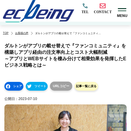
TEL
CONTACT
MENU
EC構築
マーケティング
BtoB
越境
オムニチャネル
EC×AI
カテゴリ
TOP
お客様の声
ダルトンがアプリの載せ替えで『ファンコミュニティ』を構築しアプリ経由の注文率向上とコスト大幅削減
～アプリとWEBサイトを棲み分けて相乗効果を発揮したEビジネス戦略とは～
ダルトンがアプリの載せ替えで『ファンコミュニティ』を
構築しアプリ経由の注文率向上とコスト大幅削減
～アプリとWEBサイトを棲み分けて相乗効果を発揮したE
ビジネス戦略とは～
URLコピー
シェア
ツイート
記事一覧に戻る
公開日：
2023-07-10