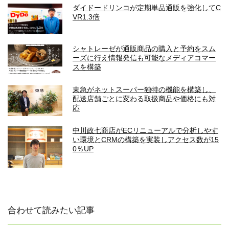
ダイドードリンコが定期単品通販を強化してC
VR1.3倍
シャトレーゼが通販商品の購入と予約をスム
ーズに行え情報発信も可能なメディアコマー
スを構築
東急がネットスーパー独特の機能を構築し、
配送店舗ごとに変わる取扱商品や価格にも対
応
中川政七商店がECリニューアルで分析しやす
い環境とCRMの構築を実装しアクセス数が15
0％UP
合わせて読みたい記事