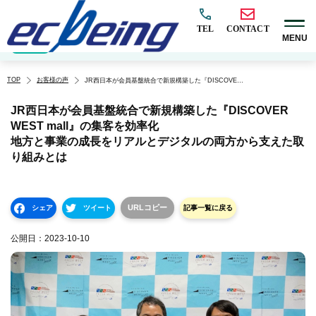
TEL
CONTACT
MENU
EC構築
マーケティング
BtoB
越境
オムニチャネル
EC×AI
カテゴリ
TOP
お客様の声
JR西日本が会員基盤統合で新規構築した『DISCOVER WEST mall』の集客を効率化
地方と事業の成長をリアルとデジタルの両方から支えた取り組みとは
JR西日本が会員基盤統合で新規構築した『DISCOVER
WEST mall』の集客を効率化
地方と事業の成長をリアルとデジタルの両方から支えた取
り組みとは
URLコピー
シェア
ツイート
記事一覧に戻る
公開日：
2023-10-10