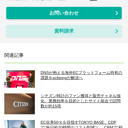
お問い合わせ
資料請求
関連記事
DNSが抱える海外ECプラットフォーム特有の
課題をecbeingが解決へ
シチズン時計のファン獲得と販売チャネル強
化、業務効率を目的としたサイト統合で訪問
数が約15倍
EC化率50％を目指すTOKYO BASE。CDP
で“毎日約20時間のコスト削減“し、CRMで“顧