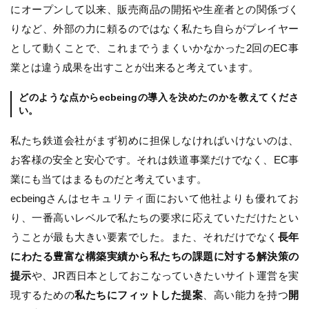
にオープンして以来、販売商品の開拓や生産者との関係づく
りなど、外部の力に頼るのではなく私たち自らがプレイヤー
として動くことで、これまでうまくいかなかった2回のEC事
業とは違う成果を出すことが出来ると考えています。
どのような点からecbeingの導入を決めたのかを教えてくださ
い。
私たち鉄道会社がまず初めに担保しなければいけないのは、
お客様の安全と安心です。それは鉄道事業だけでなく、EC事
業にも当てはまるものだと考えています。
ecbeingさんはセキュリティ面において他社よりも優れてお
り、一番高いレベルで私たちの要求に応えていただけたとい
うことが最も大きい要素でした。また、それだけでなく
長年
にわたる豊富な構築実績から私たちの課題に対する解決策の
提示
や、JR西日本としておこなっていきたいサイト運営を実
現するための
私たちにフィットした提案
、高い能力を持つ
開