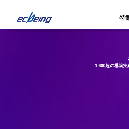
特
1,600超の構