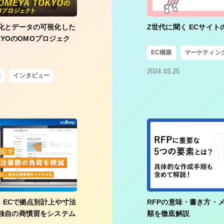
化とデータの可視化した
Z世代に聞く ECサイ
OKYOのOMOプロジェク
EC構築
マーケティン
2024.03.25
ぶ
インタビュー
B ECで拠点別計上や寸法
RFPの意味・書き方・
独自の商慣習をシステム
順を徹底解説