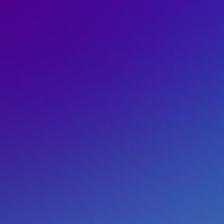
プレスリ
Iデジタルスタッフ」を導入
務工数を大幅改善
〜G