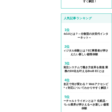
すく解説！
人気記事ランキング
1位
Web3.0とは？～分散型の次世代インタ
ーネット～
2位
フィジタル体験とは？EC事業者が押さ
えたい新しい顧客体験
3位
受発注システムで働き方改革を推進 業
務のDX化を叶えるBtoB ECとは
4位
法改正で何が変わる？ Webアクセシビ
リティ対応についてわかりやすく解説！
5位
バーチャルトライオンとは？ 化粧品・
アパレル業界が押さえるべき新しい顧客
体験