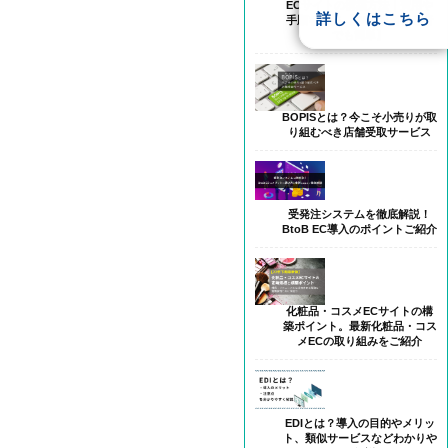
ECサイトの構築方法｜費用や
詳しくはこちら
手順を比較 【Web担当初心者
でも簡単】
BOPISとは？今こそ小売りが取
り組むべき店舗受取サービス
受発注システムを徹底解説！
BtoB EC導入のポイントご紹介
化粧品・コスメECサイトの構
築ポイント。最新化粧品・コス
メECの取り組みをご紹介
EDIとは？導入の目的やメリッ
ト、類似サービスなどわかりや