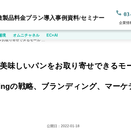
03
徴
製品
料金プラン
導入事例
資料/セミナー
企業情
越境
オムニチャネル
EC×AI
出品作業を極限まで簡易化！“全国の美味しいパンをお取り寄せできるモール”をカネカ食品が立ち上げ
、マーケティング支援サービスとは？～
の美味しいパンをお取り寄せできるモ
eingの戦略、ブランディング、マー
公開日：
2022-01-18