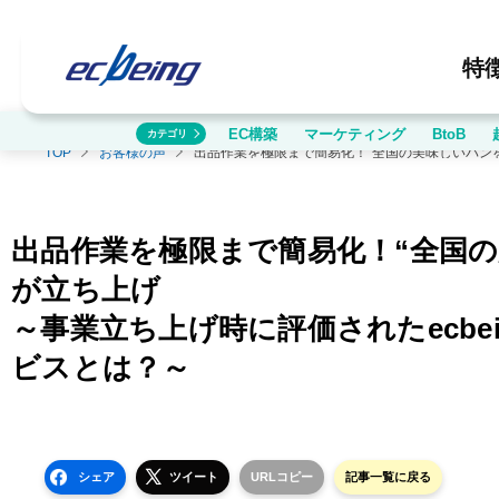
特
EC構築
マーケティング
BtoB
カテゴリ
TOP
お客様の声
～事業立ち上げ時に評価されたecbeingの戦略、ブランディング
出品作業を極限まで簡易化！“全国
が立ち上げ
～事業立ち上げ時に評価されたecb
ビスとは？～
シェア
ツイート
URLコピー
記事一覧に戻る