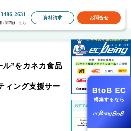
-3486-2631
資料請求
お問合せ
報
/
関西はこちら
ール”をカネカ食品
ケティング支援サー
BtoB EC
構築するなら
おすすめ記事