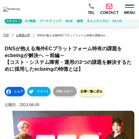
TEL
CONTACT
MENU
EC構築
マーケティング
BtoB
越境
オムニチャネル
EC×AI
カテゴリ
TOP
お客様の声
DNSが抱える海外ECプラットフォーム特有の課題をecbeingが解決へ ～前編～
【コスト・システム障害・運用の3つの課題を解決するために採用したecbeingの特徴とは】
DNSが抱える海外ECプラットフォーム特有の課題を
ecbeingが解決へ ～前編～
【コスト・システム障害・運用の3つの課題を解決するた
めに採用したecbeingの特徴とは】
URLコピー
シェア
ツイート
記事一覧に戻る
公開日：
2023-06-05