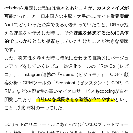
ecbeingを選定した理由は色々とありますが、
カスタマイズが
可能
だったこと、日本国内の中堅・大手のECサイト
業界実績
No.1
でどういった企業であるかを知っていたこと、DNSが抱
える課題をお伝えした時に、その
課題を解決するために具体
的でしっかりとした提案
をしていただけたことが大きな要因
です。
また、将来性を考えた時に時流に合わせて自動的にバージョ
ンアップをしていくレビュー最適化ツールの『ReviCo（レビ
コ）』、Instagram連携の『visumo（ビジュモ）』、CDP・顧
客分析・CRMツールの『Sechstant（ゼクスタント）CDP、C
RM』などの拡張性の高いマイクロサービスもecbeingが自社
開発しており、
自社ECを成長させる道筋が立てやすい
という
ことも判断材料の一つでした。
ECサイトのリニューアルにあたっては他のECプラットフォー
ムも検討しお話を伺わせていただきましたが、我々のやりた