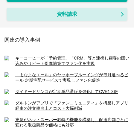
資料請求
関連の導入事例
キーコーヒーが「予約管理」「CRM」等と連携し顧客の囲い
込みやリピート促進施策でファン化を実現
「よなよなエール」のヤッホーブルーイングが毎月選べるビ
ール 定期宅配サービスで実現しファン化促進
ダイドードリンコが定期単品通販を強化してCVR1.3倍
ダルトンがアプリで『ファンコミュニティ』を構築しアプリ
経由の注文率向上とコスト大幅削減
東急がネットスーパー独特の機能を構築し、配送店舗ごとに
変わる取扱商品や価格にも対応