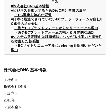
目次
■株式会社DNS基本情報
■ビジネスを拡大するためDtoC向け事業の展開
・EC事業を始めた背景
■日本に最適化されていないECプラットフォームが自社E
C成長の足かせに
・海外ECプラットフォームからのリニューアル理由
・海外ECプラットフォームの抱える具体的な課題
■システム選定理由は課題解決につながる提案力と将来性
を考慮した拡張性
・ECサイトリニューアルにecbeingを採用いただいた
理由
株式会社DNS 基本情報
＜社名＞
株式会社DNS
＜設立＞
2019年
＜資本金＞