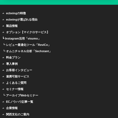
ecbeingの特徴
ecbeingが選ばれる理由
製品情報
オプション【マイクロサービス】
┗ Instagram活用「visumo」
┗ レビュー最適化ツール「ReviCo」
┗ オムニチャネル分析「Sechstant」
料金プラン
導入事例
お客様インタビュー
連携可能サービス
よくあるご質問
セミナー情報
┗ アーカイブWebセミナー
ECノウハウ記事一覧
企業情報
関西支社のご案内