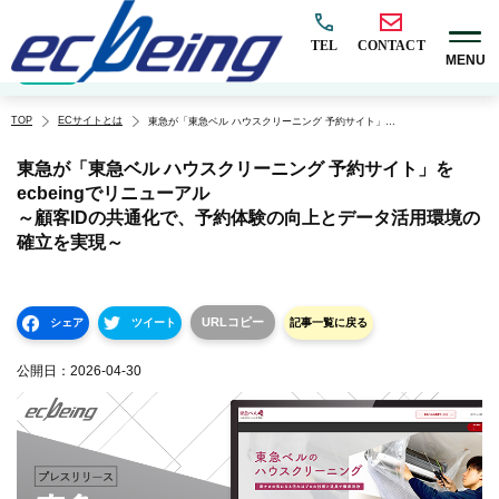
TEL
CONTACT
MENU
EC構築
マーケティング
BtoB
越境
オムニチャネル
EC×AI
カテゴリ
TOP
ECサイトとは
東急が「東急ベル ハウスクリーニング 予約サイト」をecbeingでリニューアル ～顧客IDの共通化で、予約体験の向上とデータ活用環境の確立を実現～
東急が「東急ベル ハウスクリーニング 予約サイト」を
ecbeingでリニューアル
～顧客IDの共通化で、予約体験の向上とデータ活用環境の
確立を実現～
URLコピー
シェア
ツイート
記事一覧に戻る
公開日：
2026-04-30