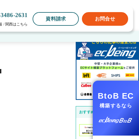
-3486-2631
資料請求
お問合せ
報
/
関西はこちら
』
BtoB EC
構築するなら
おすすめ記事