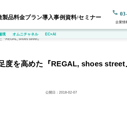
03
徴
製品
料金プラン
導入事例
資料/セミナー
企業情
越境
オムニチャネル
EC×AI
L, shoes street』
めた『REGAL, shoes street
公開日：
2018-02-07