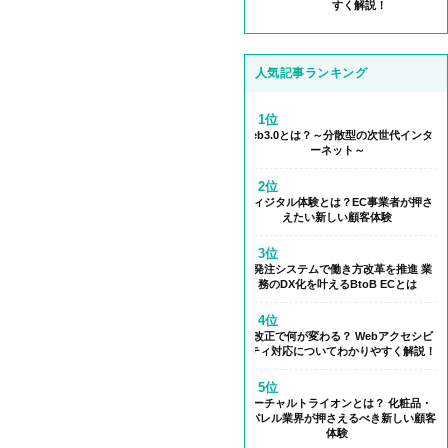
すく解説！
人気記事ランキング
1位
Web3.0とは？～分散型の次世代インタ
ーネット～
2位
フィジタル体験とは？EC事業者が押さ
えたい新しい顧客体験
3位
受発注システムで働き方改革を推進 業
務のDX化を叶えるBtoB ECとは
4位
法改正で何が変わる？ Webアクセシビ
リティ対応についてわかりやすく解説！
5位
バーチャルトライオンとは？ 化粧品・
アパレル業界が押さえるべき新しい顧客
体験