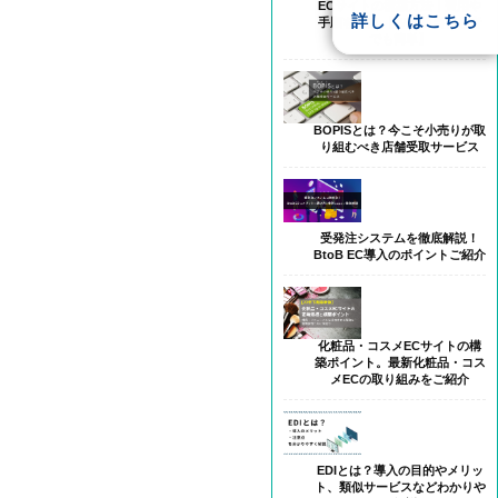
ECサイトの構築方法｜費用や
詳しくはこちら
手順を比較 【Web担当初心者
でも簡単】
BOPISとは？今こそ小売りが取
り組むべき店舗受取サービス
受発注システムを徹底解説！
BtoB EC導入のポイントご紹介
化粧品・コスメECサイトの構
築ポイント。最新化粧品・コス
メECの取り組みをご紹介
EDIとは？導入の目的やメリッ
ト、類似サービスなどわかりや