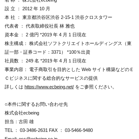
設 立 ： 2012 年 10 月
本 社 ： 東京都渋谷区渋谷 2-15-1 渋谷クロスタワー
代表者 ： 代表取締役社長 林 雅也
資本金 ： 2 億円 *2019 年 4 月 1 日現在
株主構成： 株式会社ソフトクリエイトホールディングス（東
証一部・証券コード：3371） *100％出資
社員数 ： 249 名 *2019 年 4 月１日現在
事業内容： 電子商取引を目的とした Web サイト構築などのＥ
Ｃビジネスに関する総合的なサービスの提供
詳しくは
https://www.ecbeing.net/
をご参照ください。
○本件に関するお問い合わせ先
株式会社ecbeing
担当：古田 雄
TEL ： 03-3486-2631 FAX ： 03-5466-9480
Email: ess@ecbeing.co.jp