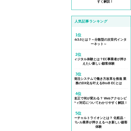
すく解説！
人気記事ランキング
1位
Web3.0とは？～分散型の次世代インタ
ーネット～
2位
フィジタル体験とは？EC事業者が押さ
えたい新しい顧客体験
3位
受発注システムで働き方改革を推進 業
務のDX化を叶えるBtoB ECとは
4位
法改正で何が変わる？ Webアクセシビ
リティ対応についてわかりやすく解説！
5位
バーチャルトライオンとは？ 化粧品・
アパレル業界が押さえるべき新しい顧客
体験