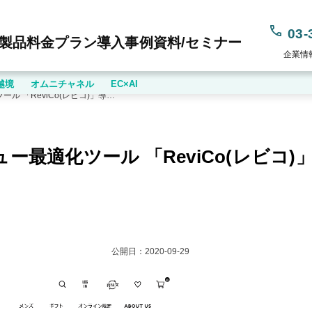
03-
製品
料金プラン
導入事例
資料/セミナー
企業情
越境
オムニチャネル
EC×AI
ecbeingがTHE BODY SHOPにレビュー最適化ツール 「ReviCo(レビコ)」導入。レビュー取得数11.8倍に。
にレビュー最適化ツール 「ReviCo(レビ
公開日：
2020-09-29