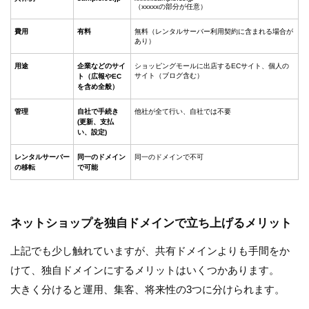
（xxxxxの部分が任意）
費用
有料
無料（レンタルサーバー利用契約に含まれる場合が
あり）
用途
企業などのサイ
ショッピングモールに出店するECサイト、個人の
サイト（ブログ含む）
ト（広報やEC
を含め全般）
管理
自社で手続き
他社が全て行い、自社では不要
(更新、支払
い、設定)
レンタルサーバー
同一のドメイン
同一のドメインで不可
の移転
で可能
ネットショップを独自ドメインで立ち上げるメリット
上記でも少し触れていますが、共有ドメインよりも手間をか
けて、独自ドメインにするメリットはいくつかあります。
大きく分けると運用、集客、将来性の3つに分けられます。