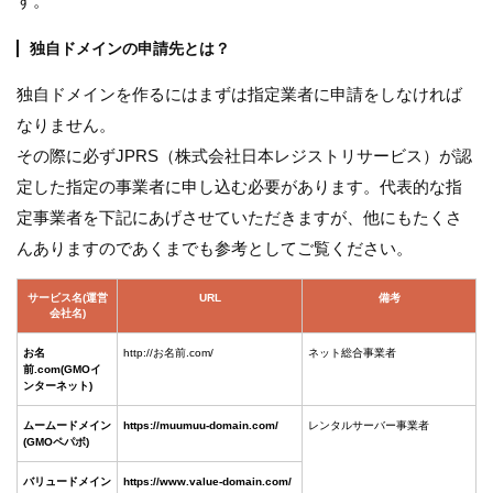
す。
独自ドメインの申請先とは？
独自ドメインを作るにはまずは指定業者に申請をしなければ
なりません。
その際に必ずJPRS（株式会社日本レジストリサービス）が認
定した指定の事業者に申し込む必要があります。代表的な指
定事業者を下記にあげさせていただきますが、他にもたくさ
んありますのであくまでも参考としてご覧ください。
サービス名(運営
URL
備考
会社名)
お名
http://お名前.com/
ネット総合事業者
前.com(GMOイ
ンターネット)
ムームードメイン
https://muumuu-domain.com/
レンタルサーバー事業者
(GMOペパボ)
バリュードメイン
https://www.value-domain.com/