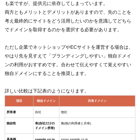
も楽ですが、提供元に依存してしまっています。
両方ともメリットとデメリットがありますので、先のことを
考え最終的にサイトをどう活用したいのかを意識してどちら
でドメインを取得するのかを選択する必要があります。
ただし企業でネットショップやECサイトを運営する場合は、
やはり先を見すえて「ブランディングしやすい」独自ドメイ
ンの利用がおすすめです。合わせて伝えやすくて覚えやすい
独自ドメインにすることを推奨します。
詳しい比較は下記表のようになります。
項目
独自ドメイン
共有ドメイン
所有者
自社
他社
独自性
有(自社だけの
無(他の利用者と共有)
ドメイン所有)
具体例
sample.co.jp
xxxxx.sample.co.jp