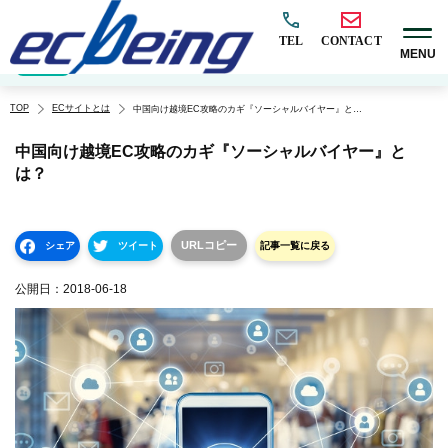
TEL
CONTACT
MENU
EC構築
マーケティング
BtoB
越境
オムニチャネル
EC×AI
カテゴリ
TOP
ECサイトとは
中国向け越境EC攻略のカギ『ソーシャルバイヤー』とは？
中国向け越境EC攻略のカギ『ソーシャルバイヤー』と
は？
URLコピー
シェア
ツイート
記事一覧に戻る
公開日：
2018-06-18