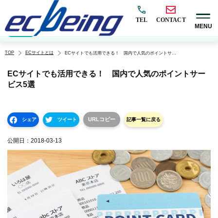
TEL
CONTACT
MENU
EC構築
マーケティング
BtoB
越境
オムニチャネル
EC×AI
カテゴリ
TOP
ECサイトとは
ECサイトでも活用できる！ 国内で人気のポイントサービス5選
ECサイトでも活用できる！ 国内で人気のポイントサー
ビス5選
URLコピー
シェア
ツイート
記事一覧に戻る
公開日：
2018-03-13