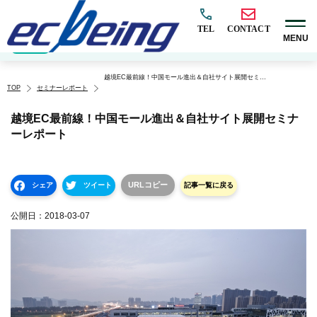
TEL
CONTACT
MENU
EC構築
マーケティング
BtoB
越境
オムニチャネル
EC×AI
カテゴリ
越境EC最前線！中国モール進出＆自社サイト展開セミナーレポート
TOP
セミナーレポート
越境EC最前線！中国モール進出＆自社サイト展開セミナ
ーレポート
URLコピー
シェア
ツイート
記事一覧に戻る
公開日：
2018-03-07