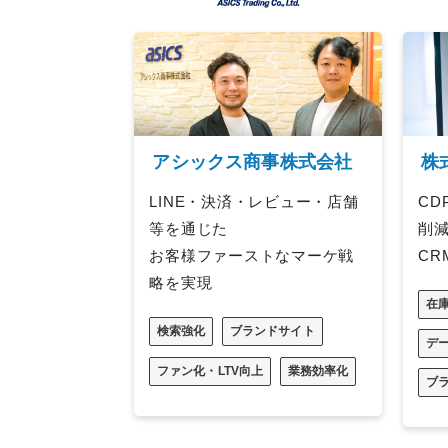
アシックス商事株式会社
株
LINE・決済・レビュー・店舗
CD
等を通じた
削減
お客様ファーストなマーケ戦
CR
略を実現
在
検索強化
ブランドサイト
デ
ファン化・LTV向上
業務効率化
ブ