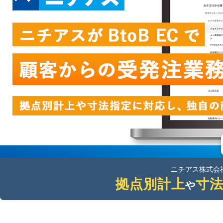
ニチアス株式会
拠点別計上
寸
や