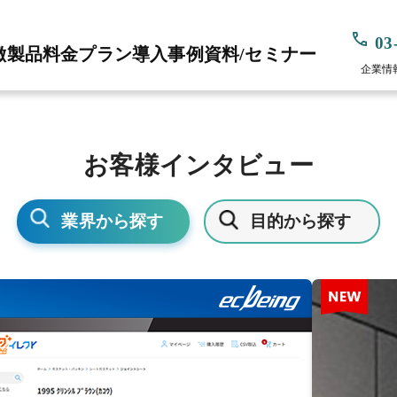
03
徴
製品
料金プラン
導入事例
資料/セミナー
企業情
お客様インタビュー
業界から探す
目的から探す