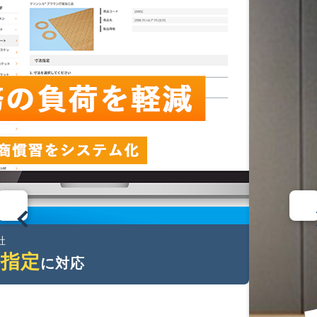
社
法指定
に対応