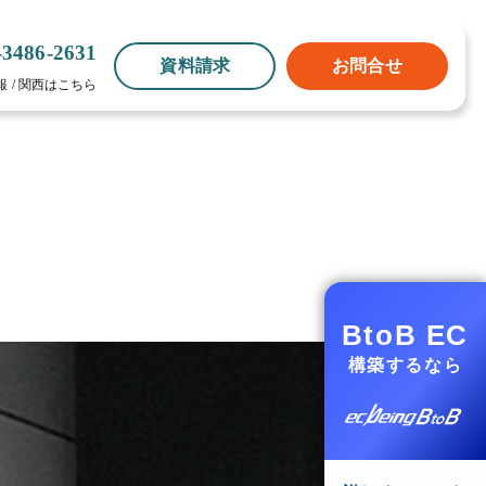
-3486-2631
資料請求
お問合せ
報
/
関西はこちら
BtoB EC
構築するなら