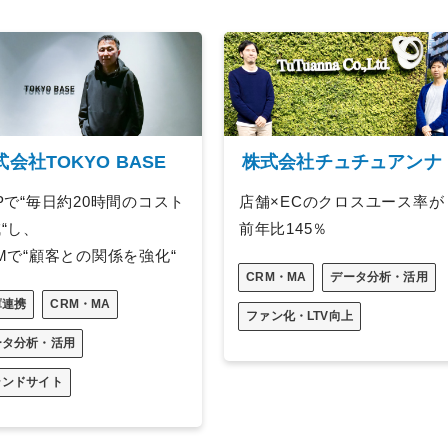
式会社TOKYO BASE
株式会社チュチュアンナ
Pで“毎日約20時間のコスト
店舗×ECのクロスユース率が
“し、
前年比145％
Mで“顧客との関係を強化“
CRM・MA
データ分析・活用
庫連携
CRM・MA
ファン化・LTV向上
ータ分析・活用
ランドサイト