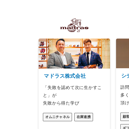
シ
マドラス株式会社
訪問
「失敗を認めて次に生かすこ
多
と」が
頂
失敗から得た学び
顧
オムニチャネル
在庫連携
ギ