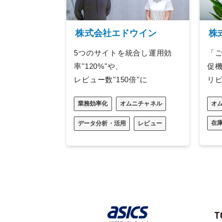
株式会社エドウイン
株
5つのサイトを統合し運用効
「
率"120%"や、
促
レビュー数"150倍"に
リ
業務効率化
オムニチャネル
オ
在
データ分析・活用
レビュー