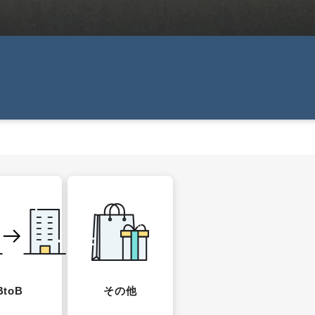
BtoB
その他