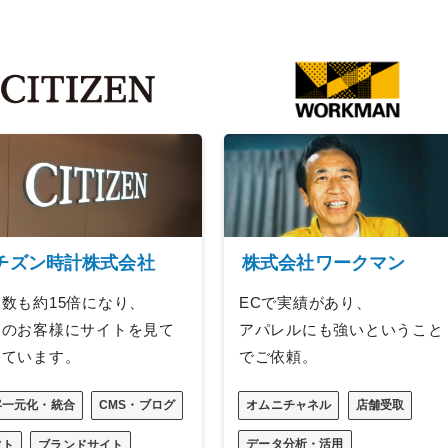
株式会社ワークマン
チズン時計株式会社
ECで実績があり、
数も約15倍になり、
アパレルにも強いということ
くのお客様にサイトを見て
でご依頼。
けています。
オムニチャネル
店舗受取
客一元化・統合
CMS・ブログ
データ分析・活用
フト
ブランドサイト