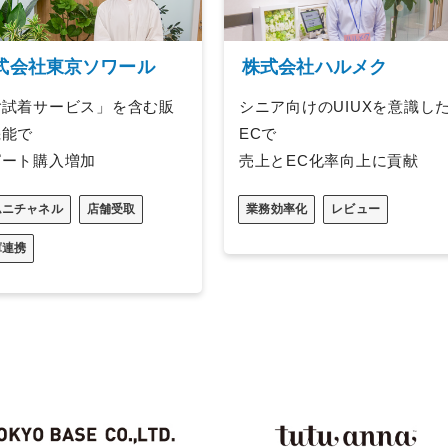
式会社東京ソワール
株式会社ハルメク
ご試着サービス」を含む販
シニア向けのUIUXを意識し
機能で
ECで
ピート購入増加
売上とEC化率向上に貢献
ムニチャネル
店舗受取
業務効率化
レビュー
庫連携