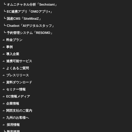
┗ オムニチャネル分析「Sechstant」
┗ EC連携アプリ「OMOアプリ+」
┗ 国産CMS「SiteMiraiZ」
┗ Chatbot「AIデジタルスタッフ」
┗ 予約管理システム「RESOMO」
料金プラン
事例
導入企業
連携可能サービス
よくあるご質問
プレスリリース
資料ダウンロード
セミナー情報
EC情報メディア
企業情報
関西支社のご案内
九州のお客様へ
採用情報
┗ 新卒採用