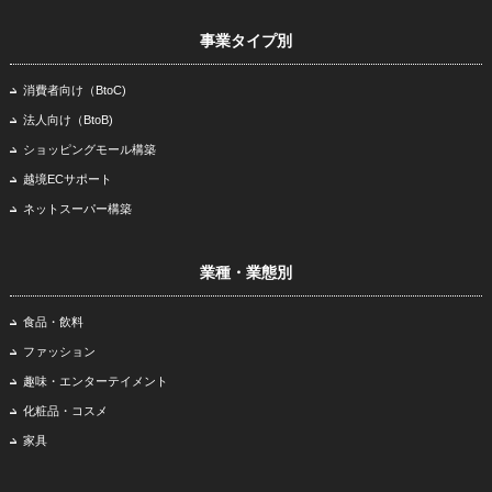
事業タイプ別
消費者向け（BtoC)
法人向け（BtoB)
ショッピングモール構築
越境ECサポート
ネットスーパー構築
業種・業態別
食品・飲料
ファッション
趣味・エンターテイメント
化粧品・コスメ
家具