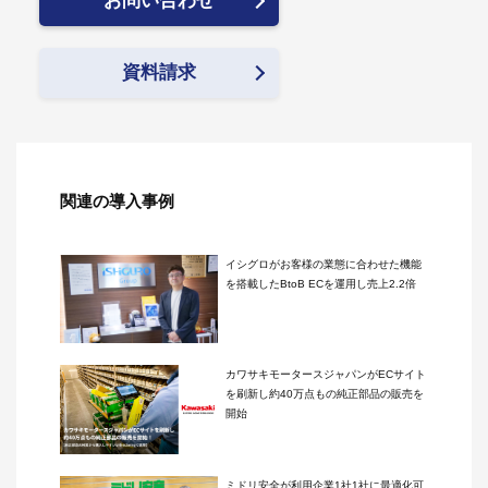
お問い合わせ
資料請求
関連の導入事例
イシグロがお客様の業態に合わせた機能
を搭載したBtoB ECを運用し売上2.2倍
カワサキモータースジャパンがECサイト
を刷新し約40万点もの純正部品の販売を
開始
ミドリ安全が利用企業1社1社に最適化可