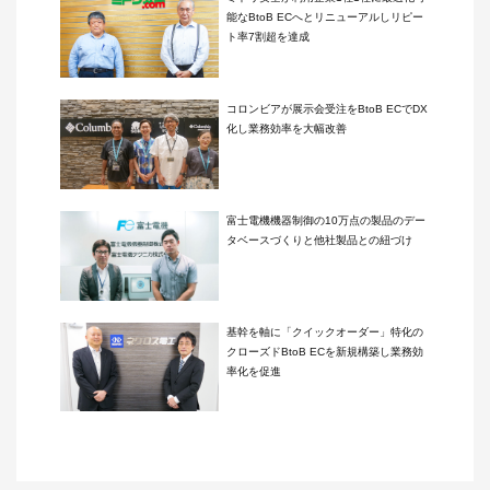
能なBtoB ECへとリニューアルしリピー
ト率7割超を達成
コロンビアが展示会受注をBtoB ECでDX
化し業務効率を大幅改善
富士電機機器制御の10万点の製品のデー
タベースづくりと他社製品との紐づけ
基幹を軸に「クイックオーダー」特化の
クローズドBtoB ECを新規構築し業務効
率化を促進