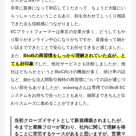
が大きな決め手でした。
非常に親身になって対応してくださって、ちょうど大阪にい
らっしゃったということもあり、顔を合わせてじっくり相談
できた点も信頼感につながりました。
ECプラットフォーマーは東京の企業が多く、どうしてもや
り取りがオンライン中心になりがちですが、直接会って細か
い話までできたことで安心してお任せできると感じました。
BtoBの商習慣をしっかり理解されていた点が、と
また、
ても好印象
でした。他社サービスとも比較しましたが、他
社はどちらかというとBtoC向けの機能が多く、掛け率の話
など、細かな法人間取引独特の商習慣についての話が通じづ
らい部分もありましたが、ecbeingさんは専用でのBtoB EC
システムをお持ちで合ったこともあり、細部まできちんと伝
わりスムーズに進めることができました。
当初クローズドサイトとして新規構築されましたが、
今までと業務フローが変わり、社内に関して理解を得
ることに苦労するケースがあると思いますが、営業マ